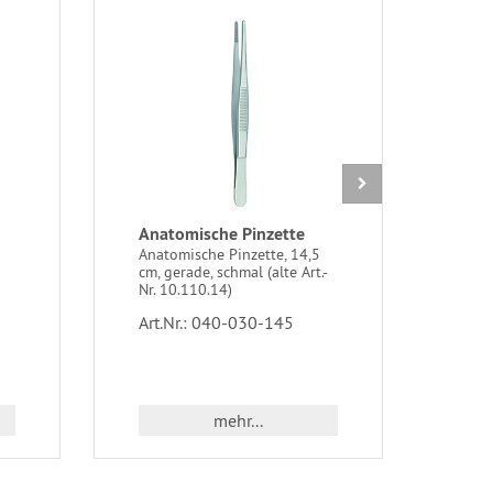
Anatomische Pinzette
Ein
Anatomische Pinzette, 14,5
Einma
cm, gerade, schmal (alte Art.-
in P
Nr. 10.110.14)
Art.
Art.Nr.: 040-030-145
mehr...