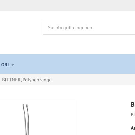
 ORL
BITTNER, Polypenzange
B
B
Ar