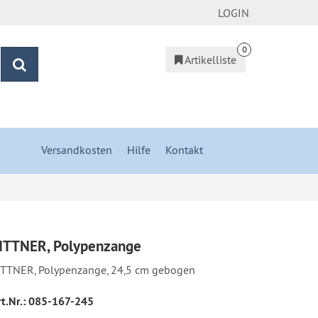
LOGIN
0
Artikelliste
Suchen
Versandkosten
&
Hilfe
&
Kontakt
ITTNER, Polypenzange
ITTNER, Polypenzange, 24,5 cm gebogen
t.Nr.:
085-167-245