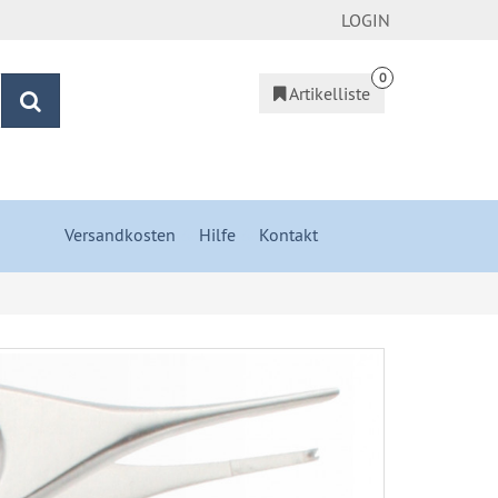
LOGIN
0
Artikelliste
Suchen
Versandkosten
&
Hilfe
&
Kontakt