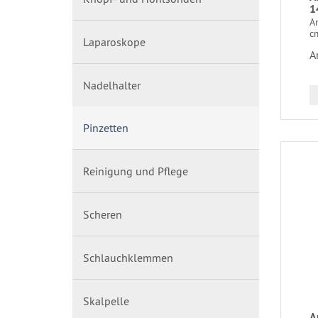
1
A
c
Laparoskope
A
Nadelhalter
Pinzetten
Reinigung und Pflege
Scheren
Schlauchklemmen
Skalpelle
A