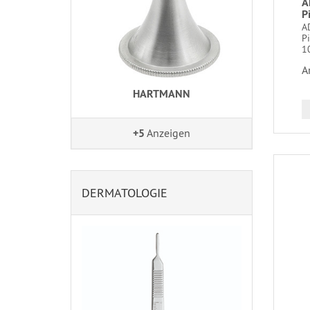
A
P
A
Pi
1
A
HARTMANN
+5
Anzeigen
DERMATOLOGIE