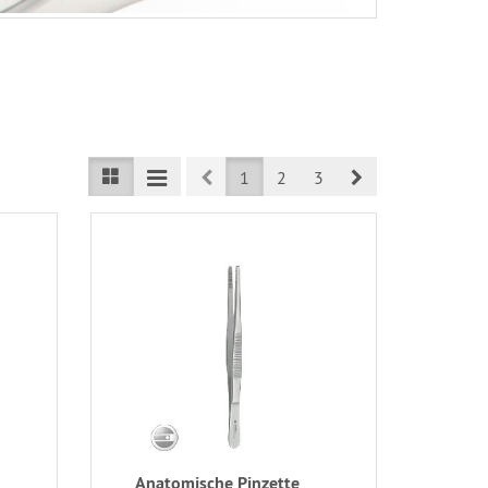
Prev
Next
1
2
3
Anatomische Pinzette