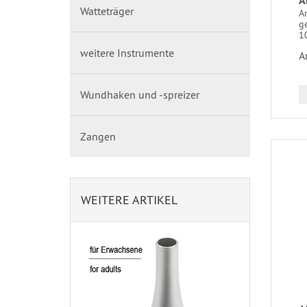
A
Watteträger
A
ge
1
weitere Instrumente
A
Wundhaken und -spreizer
Zangen
WEITERE ARTIKEL