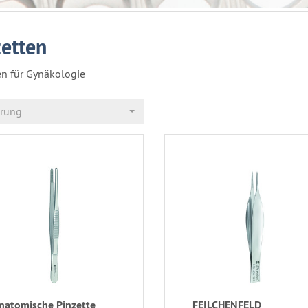
zetten
en für Gynäkologie
erung
natomische Pinzette
FEILCHENFELD