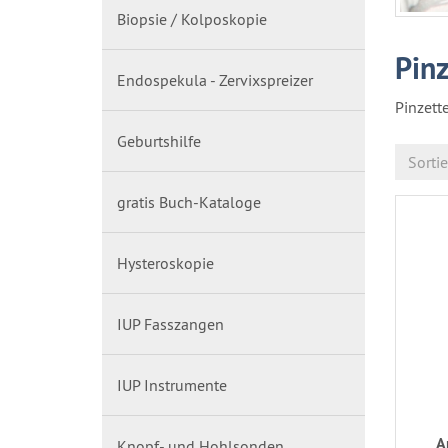
Biopsie / Kolposkopie
Pin
Endospekula - Zervixspreizer
Pinzett
Geburtshilfe
Sorti
gratis Buch-Kataloge
Hysteroskopie
IUP Fasszangen
IUP Instrumente
A
Knopf- und Hohlsonden