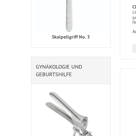
C
Ch
ge
Nr
A
Skalpellgriff No. 3
GYNÄKOLOGIE UND
GEBURTSHILFE