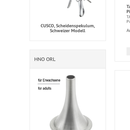
T
P
T
Pi
CUSCO, Scheidenspekulum,
A
Schweizer Modell
HNO ORL