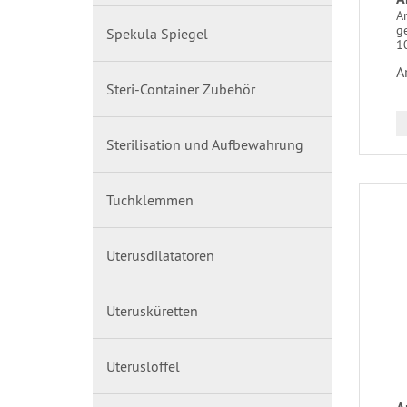
A
ge
Spekula Spiegel
1
A
Steri-Container Zubehör
Sterilisation und Aufbewahrung
Tuchklemmen
Uterusdilatatoren
Uterusküretten
Uteruslöffel