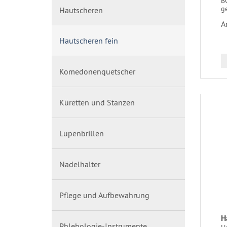
BO
g
Hautscheren
A
Hautscheren fein
Komedonenquetscher
Küretten und Stanzen
Lupenbrillen
Nadelhalter
Pflege und Aufbewahrung
H
Phlebologie-Instrumente