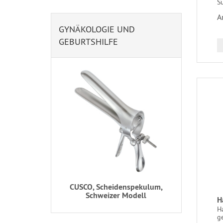
S
A
GYNÄKOLOGIE UND
GEBURTSHILFE
CUSCO, Scheidenspekulum,
Schweizer Modell
H
Ha
g