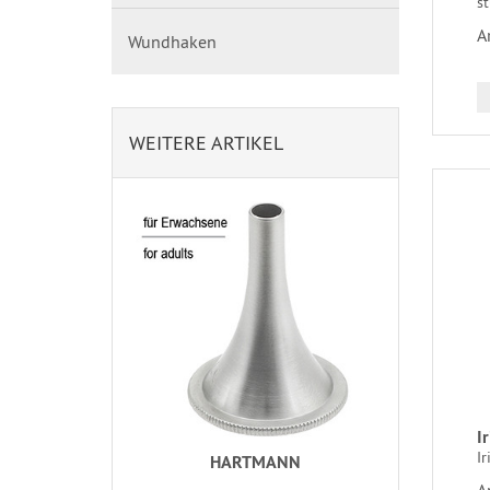
s
A
Wundhaken
WEITERE ARTIKEL
I
Ir
HARTMANN