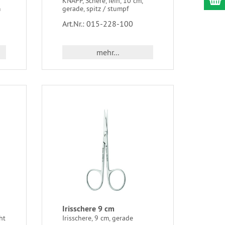
KNAPP, Schere, fein, 10 cm,
m
gerade, spitz / stumpf
Art.Nr.: 015-228-100
mehr...
Irisschere 9 cm
ht
Irisschere, 9 cm, gerade