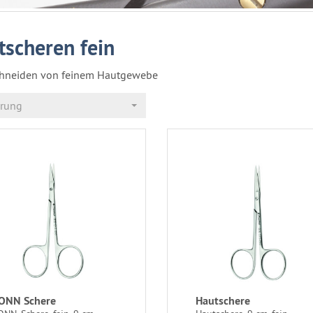
tscheren fein
hneiden von feinem Hautgewebe
erung
ONN Schere
Hautschere