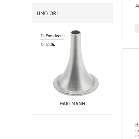
A
HNO ORL
HARTMANN
H
Ir
g