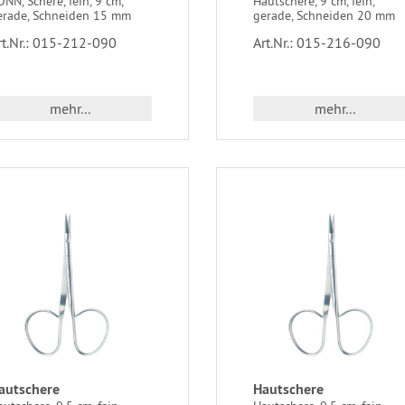
NN, Schere, fein, 9 cm,
Hautschere, 9 cm, fein,
erade, Schneiden 15 mm
gerade, Schneiden 20 mm
rt.Nr.: 015-212-090
Art.Nr.: 015-216-090
mehr...
mehr...
autschere
Hautschere