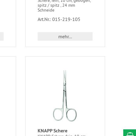
Schere, fein, 10 cm, gebogen,
spitz / spitz , 24 mm
Schneide
Art.Nr.: 015-219-105
mehr...
KNAPP Schere