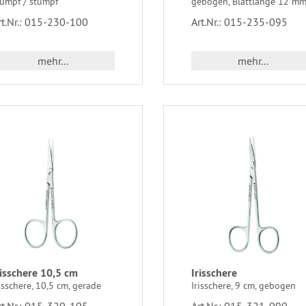
tumpf / stumpf
gebogen, Blattlänge 12 m
rt.Nr.: 015-230-100
Art.Nr.: 015-235-095
mehr...
mehr...
risschere 10,5 cm
Irisschere
isschere, 10,5 cm, gerade
Irisschere, 9 cm, gebogen