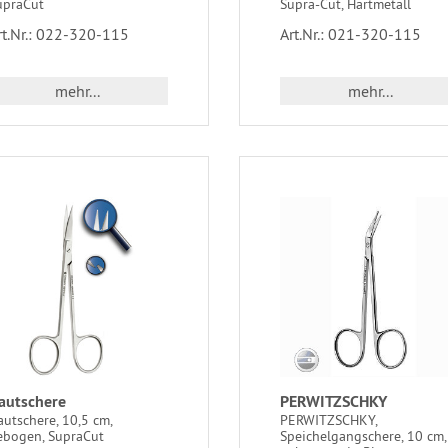
upraCut
Supra-Cut, Hartmetall
rt.Nr.: 022-320-115
Art.Nr.: 021-320-115
mehr...
mehr...
autschere
PERWITZSCHKY
utschere, 10,5 cm,
PERWITZSCHKY,
ebogen, SupraCut
Speichelgangschere, 10 cm,