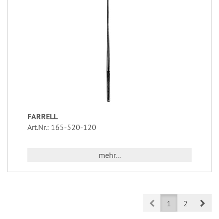
FARRELL
Art.Nr.: 165-520-120
mehr...
Prev
Nex
1
2