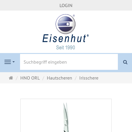
LOGIN
S
Navigation
Startseite
HNO ORL
Hautscheren
Irisschere