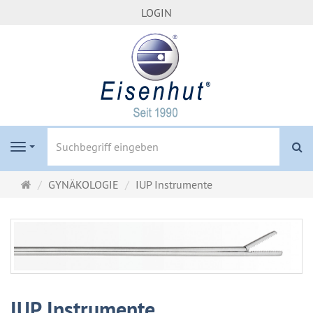
LOGIN
S
Navigation
Startseite
GYNÄKOLOGIE
IUP Instrumente
IUP Instrumente