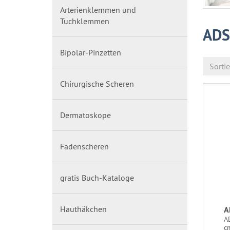
Arterienklemmen und
Tuchklemmen
ADS
Bipolar-Pinzetten
Sorti
Chirurgische Scheren
Dermatoskope
Fadenscheren
gratis Buch-Kataloge
Hauthäkchen
A
A
c