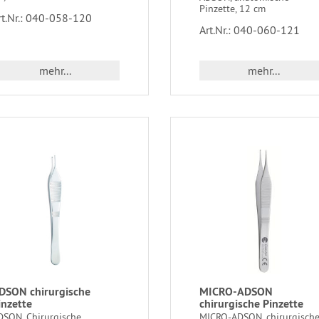
Pinzette, 12 cm
rt.Nr.: 040-058-120
Art.Nr.: 040-060-121
mehr...
mehr...
DSON chirurgische
MICRO-ADSON
inzette
chirurgische Pinzette
DSON, Chirurgische
MICRO-ADSON, chirurgisch