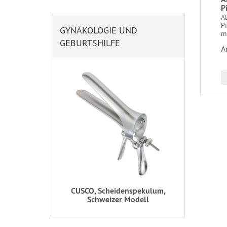
P
A
Pi
GYNÄKOLOGIE UND
mi
GEBURTSHILFE
A
CUSCO, Scheidenspekulum,
Schweizer Modell