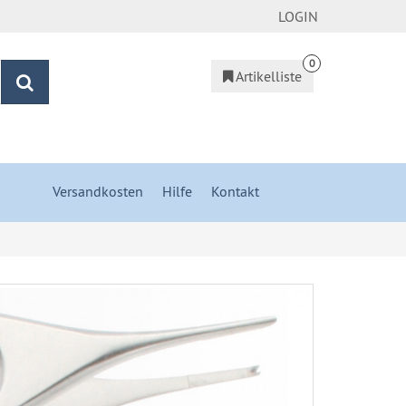
LOGIN
0
Artikelliste
Suchen
Versandkosten
&
Hilfe
&
Kontakt