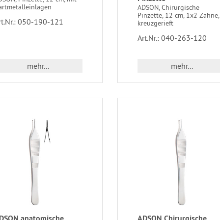
artmetalleinlagen
ADSON, Chirurgische
Pinzette, 12 cm, 1x2 Zähne,
rt.Nr.: 050-190-121
kreuzgerieft
Art.Nr.: 040-263-120
mehr...
mehr...
DSON anatomische
ADSON Chirurgische