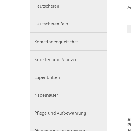
Hautscheren
A
Hautscheren fein
Komedonenquetscher
Küretten und Stanzen
Lupenbrillen
Nadelhalter
Pflege und Aufbewahrung
A
P
A
Phlebologie-Instrumente