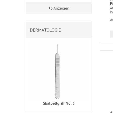
P
+5
Anzeigen
A
Pi
A
DERMATOLOGIE
Skalpellgriff No. 3
A