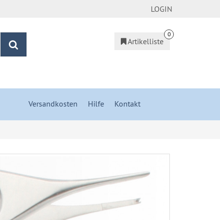
LOGIN
0
Artikelliste
Suchen
Versandkosten
&
Hilfe
&
Kontakt