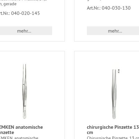
m, gerade
Art.Nr.: 040-030-130
rt.Nr.: 040-020-145
mehr...
mehr...
EMKEN anatomische
chirurgische Pinzette 13
inzette
cm
EMKEN, anatomische
Chirurgische Pinzette, 13 c