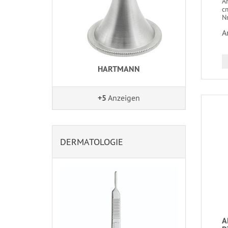
A
cm
Nr
A
HARTMANN
+5
Anzeigen
DERMATOLOGIE
A