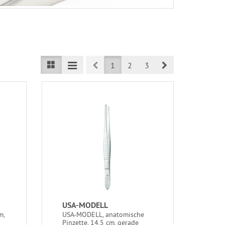
Prev
Next
1
2
3
USA-MODELL
m,
USA-MODELL, anatomische
Pinzette, 14,5 cm, gerade