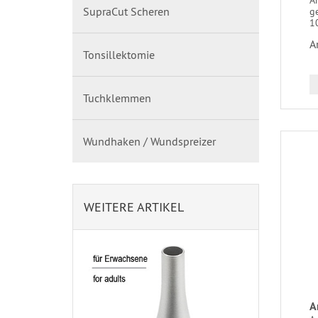
SupraCut Scheren
ge
1
A
Tonsillektomie
Tuchklemmen
Wundhaken / Wundspreizer
WEITERE ARTIKEL
A