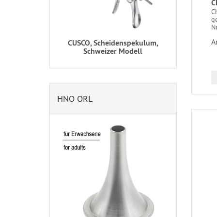
C
Ch
ge
Nr
A
CUSCO, Scheidenspekulum,
Schweizer Modell
HNO ORL