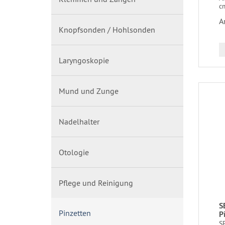
c
A
Knopfsonden / Hohlsonden
Laryngoskopie
Mund und Zunge
Nadelhalter
Otologie
Pflege und Reinigung
S
Pinzetten
P
S