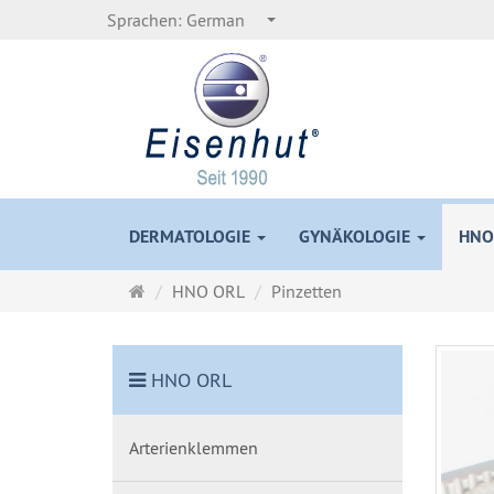
Sprachen:
German
DERMATOLOGIE
GYNÄKOLOGIE
HNO
Startseite
HNO ORL
Pinzetten
HNO ORL
Arterienklemmen