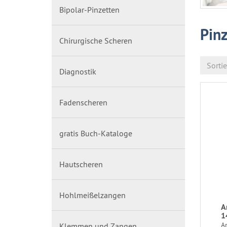
Bipolar-Pinzetten
Pin
Chirurgische Scheren
Sorti
Diagnostik
Fadenscheren
gratis Buch-Kataloge
Hautscheren
Hohlmeißelzangen
A
1
A
Klemmen und Zangen