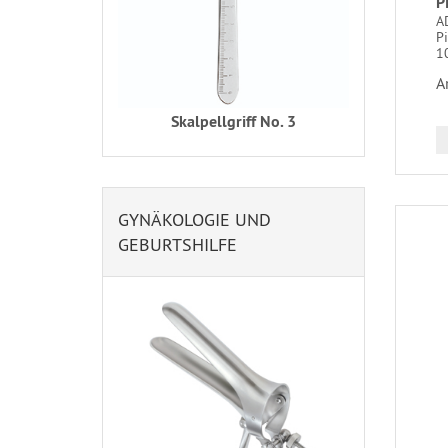
P
A
Pi
1
A
Skalpellgriff No. 3
GYNÄKOLOGIE UND
GEBURTSHILFE