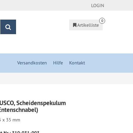
LOGIN
0
Artikelliste
Suchen
Versandkosten
&
Hilfe
&
Kontakt
USCO, Scheidenspekulum
Entenschnabel)
5 x 35 mm
t.Nr.:
310-031-003