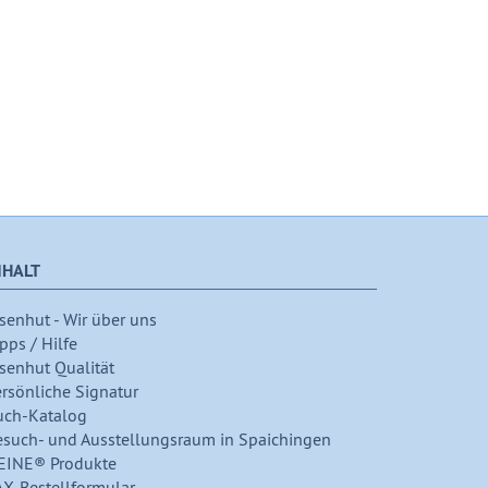
NHALT
senhut - Wir über uns
pps / Hilfe
senhut Qualität
ersönliche Signatur
uch-Katalog
esuch- und Ausstellungsraum in Spaichingen
EINE® Produkte
AX-Bestellformular