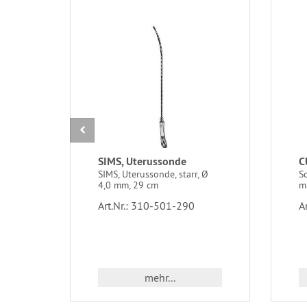
SIMS, Uterussonde
C
SIMS, Uterussonde, starr, Ø
S
4,0 mm, 29 cm
m
Art.Nr.: 310-501-290
A
mehr...