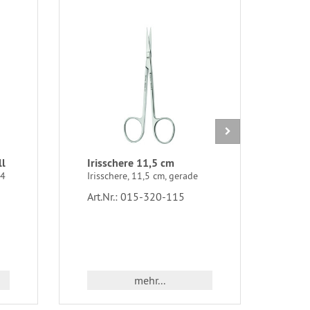
ll
Irisschere 11,5 cm
MAY
Nad
24
Irisschere, 11,5 cm, gerade
MAYO
Art.Nr.: 015-320-115
geri
Art.
mehr...