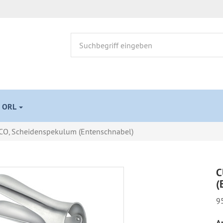
 ORL
O, Scheidenspekulum (Entenschnabel)
C
(
9
Ar