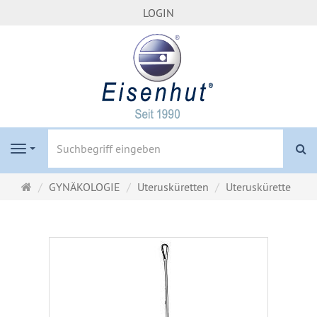
LOGIN
S
Navigation
Startseite
GYNÄKOLOGIE
Uterusküretten
Uteruskürette