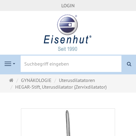
LOGIN
S
Navigation
Startseite
GYNÄKOLOGIE
Uterusdilatatoren
HEGAR-Stift, Uterusdilatator (Zervixdilatator)