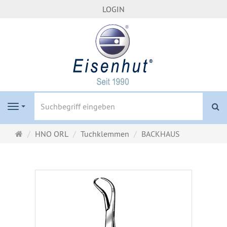
LOGIN
S
Navigation
Startseite
HNO ORL
Tuchklemmen
BACKHAUS