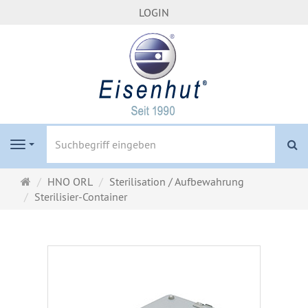
LOGIN
S
Navigation
Startseite
HNO ORL
Sterilisation / Aufbewahrung
Sterilisier-Container