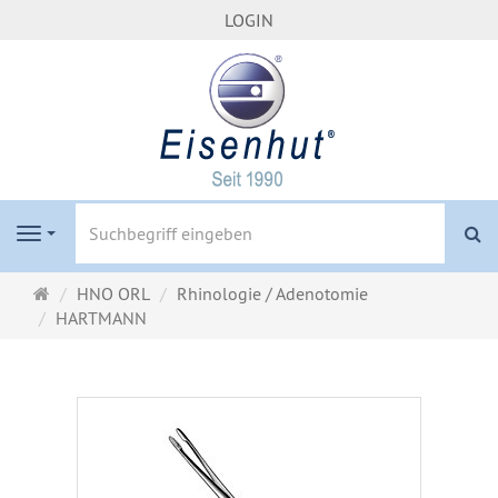
LOGIN
S
Navigation
Startseite
HNO ORL
Rhinologie / Adenotomie
HARTMANN