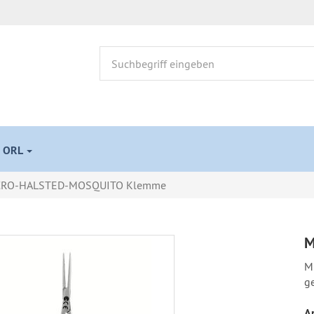
 ORL
CRO-HALSTED-MOSQUITO Klemme
M
M
g
Ar