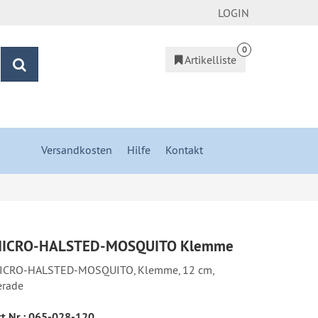
LOGIN
0
Artikelliste
Suchen
Versandkosten
&
Hilfe
&
Kontakt
ICRO-HALSTED-MOSQUITO Klemme
ICRO-HALSTED-MOSQUITO, Klemme, 12 cm,
erade
t.Nr.:
065-028-120