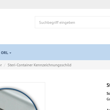
 ORL
r
Steri-Container Kennzeichnungsschild
S
S
G