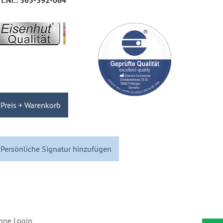
t.Nr.:
365-592-064
Preis + Warenkorb
Persönliche Signatur hinzufügen
hne Login