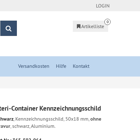
LOGIN
0
Artikelliste
Suchen
Versandkosten
&
Hilfe
&
Kontakt
teri-Container Kennzeichnungsschild
chwarz
, Kennzeichnungsschild, 50x18 mm,
ohne
ravur
, schwarz, Aluminium.